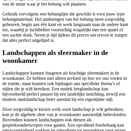
van de muur waar je het behang wilt plaatsen.
Gebruik vervolgens een behanglijm die geschikt is voor jouw type
behangmateriaal. Het aanbrengen van het behang moet zorgvuldig
gebeuren; begin aan één kant en werk langzaam naar de andere kant
toe, waarbij je luchtbellen voorzichtig wegstrijkt met een spatel of
een zachte doek. Neem je tijd tijdens dit proces om ervoor te zorgen
dat alles perfect uitgelijnd is.
Landschappen als sfeermaker in de
woonkamer
Landschappen kunnen fungeren als krachtige sfeermakers in de
woonkamer. Ze hebben niet alleen invloed op hoe we ons voelen in
de ruimte, maar kunnen ook bijdragen aan specifieke thema’s of
stijlen die je wilt bereiken. Een rustiek berglandschap kan
bijvoorbeeld perfect passen bij een landelijke inrichting, terwijl een
modern stadslandschap beter aansluit bij een eigentijdse stijl.
Door zorgvuldig te kiezen welk soort landschap je wilt gebruiken,
kun je de algehele sfeer van je woonkamer aanzienlijk beïnvloeden.
Bovendien kunnen landschappen ook dienen als
gespreksonderwerpen voor gasten. Een opvallend fotobehang kan
nieuwsgierigheid wekken en uitnodigen tot gesprekken over reizen,