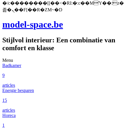
�/c��������[[��<�RI:�:c��MΎ��:z�
졾�ܢ��F[��R�ZM~�D
model-space.be
Stijlvol interieur: Een combinatie van
comfort en klasse
Menu
Badkamer
9
articles
Energie besparen
15
articles
Horeca
1