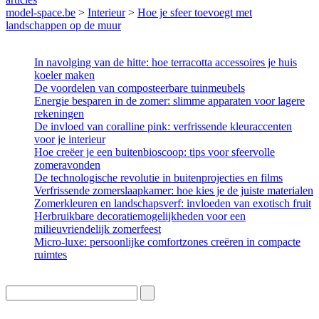
model-space.be
>
Interieur
>
Hoe je sfeer toevoegt met
landschappen op de muur
In navolging van de hitte: hoe terracotta accessoires je huis
koeler maken
De voordelen van composteerbare tuinmeubels
Energie besparen in de zomer: slimme apparaten voor lagere
rekeningen
De invloed van coralline pink: verfrissende kleuraccenten
voor je interieur
Hoe creëer je een buitenbioscoop: tips voor sfeervolle
zomeravonden
De technologische revolutie in buitenprojecties en films
Verfrissende zomerslaapkamer: hoe kies je de juiste materialen
Zomerkleuren en landschapsverf: invloeden van exotisch fruit
Herbruikbare decoratiemogelijkheden voor een
milieuvriendelijk zomerfeest
Micro-luxe: persoonlijke comfortzones creëren in compacte
ruimtes