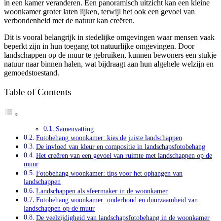
in een kamer veranderen. Een panoramisch uitzicht kan een kleine
woonkamer groter laten lijken, terwijl het ook een gevoel van
verbondenheid met de natuur kan creëren.
Dit is vooral belangrijk in stedelijke omgevingen waar mensen vaak
beperkt zijn in hun toegang tot natuurlijke omgevingen. Door
landschappen op de muur te gebruiken, kunnen bewoners een stukje
natuur naar binnen halen, wat bijdraagt aan hun algehele welzijn en
gemoedstoestand.
Table of Contents
Samenvatting
Fotobehang woonkamer: kies de juiste landschappen
De invloed van kleur en compositie in landschapsfotobehang
Het creëren van een gevoel van ruimte met landschappen op de
muur
Fotobehang woonkamer: tips voor het ophangen van
landschappen
Landschappen als sfeermaker in de woonkamer
Fotobehang woonkamer: onderhoud en duurzaamheid van
landschappen op de muur
De veelzijdigheid van landschapsfotobehang in de woonkamer