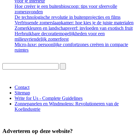
voor je interieur
Hoe creëer je een buitenbioscoop: tips voor sfeervolle
zomeravonden
De technologische revolutie in buitenprojecties en films
Verfrissende zomerslaapkamer: hoe kies je de juiste materialen
Zomerkleuren en landschapsverf: invloeden van exotisch fruit
Herbruikbare decoratiemogelijkheden voor een
milieuvriendelijk zomerfeest
Micro-luxe: persoonlijke comfortzones creëren in compacte
ruimtes
Contact
Sitemap
Write for Us - Complete Guidelines
Zonnepanelen en Windmolens: Revolutioneren van de
Koelindustrie
Adverteren op deze website?