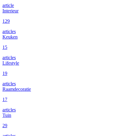
article
Interieur
129
articles
Keuken
15
articles
Lifestyle
19
articles
Raamdecoratie
17
articles
Tuin
29
articles