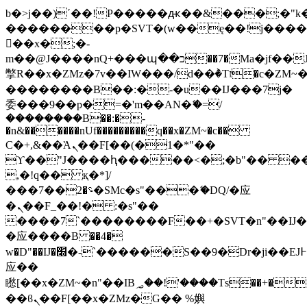
b�>j��)΄��!P�����ԫ��&���;�"k��B
��������p�SVT�(w��ę��!j���
��x�;�-
m��@J����nQ+���պ��כ��7�Ma�jf��J��ͱ4j���Ѳ�
撆R��x�ZMz�7v��IW���/d��ٞ�Тז�c�ZM~�ji�� ߒ��sQz�����Ԡ��DW��3�De�n"��M�+/
��������B��:�-�u��IJ���7j�
委���9��p�=�'m��AN�ޭ�=/
��������B��:�-
�n&������nUf���������q��x�ZM~�
c��
Ϲ�+,&��Ὰܢ��F[��(�1�*"��
ϒ��"J����ԧ�����<�;�b"�� ���"j��
,�!q�� қ�*]/
���؝�2��7�SMc�s"���ޭ�DQ/�应
�ܢ��F_��!� :�s"��
����7`��������F��+�SVT�n"��IJ�
�应����B ��4�
w�D"��IJ�׭�-`������S��9�Dr�ji��EJ߅��gJ�
应��
矁[��x�ZM~�n"��IB؃��!'����Тѕ��+��(m��IK�ʭ�/|
��ϐܢ��F[��x�ZMz�G�� %嬩