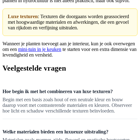
planten in hydrocultuur is niet alleen praktisch, maar ook stijlvol.
Luxe texturen
: Texturen die doorgaans worden geassocieerd
met hoogwaardige materialen en afwerkingen, die een gevoel
van rijkdom en verfijning uitstralen.
Wanneer je planten toevoegt aan je interieur, kun je ook overwegen
om een
mini-tuin in je keuken
te starten voor een extra dimensie van
levendigheid en versheid.
Veelgestelde vragen
Hoe begin ik met het combineren van luxe texturen?
Begin met een basis zoals hout of een neutrale kleur en bouw
daarop voort met contrasterende materialen en kleuren. Observeer
hoe licht en schaduw verschillende texturen beïnvloeden.
Welke materialen bieden een luxueuze uitstraling?
Materialen zoals marmer, zijde, fluweel en exotische houtsoorten