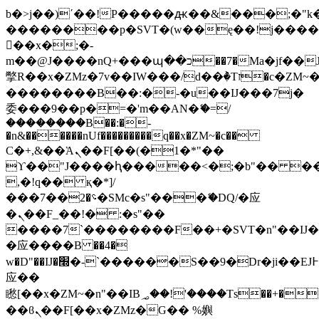
b�>j��)΄��!P�����ԫ��&���;�"k��B
��������p�SVT�(w��ę��!j���
��x�;�-
m��@J����nQ+���պ��כ��7�Ma�jf��J��ͱ4j���Ѳ�
撆R��x�ZMz�7v��IW���/d��ٞ�Тז�c�ZM~�ji�� ߒ��sQz�����Ԡ��DW��3�De�n"��M�+/
��������B��:�-�u��IJ���7j�
委���9��p�=�'m��AN�ޭ�=/
��������B��:�-
�n&������nUf���������q��x�ZM~�
c��
Ϲ�+,&��Ὰܢ��F[��(�1�*"��
ϒ��"J����ԧ�����<�;�b"�� ���"j��
,�!q�� қ�*]/
���؝�2��7�SMc�s"���ޭ�DQ/�应
�ܢ��F_��!� :�s"��
����7`��������F��+�SVT�n"��IJ�
�应����B ��4�
w�D"��IJ�׭�-`������S��9�Dr�ji��EJ߅��gJ�
应��
矁[��x�ZM~�n"��IB؃��!'����Тѕ��+��(m��IK�ʭ�/|
��ϐܢ��F[��x�ZMz�G�� %嬩