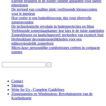
Energie besparen in de zomer: slimme apparaten voor lagere
rekeningen
De invloed van coralline pink: verfrissende kleuraccenten
voor je interieur
Hoe creëer je een buitenbioscoop: tips voor sfeervolle
zomeravonden
De technologische revolutie in buitenprojecties en films
Verfrissende zomerslaapkamer: hoe kies je de juiste materialen
Zomerkleuren en landschapsverf: invloeden van exotisch fruit
Herbruikbare decoratiemogelijkheden voor een
milieuvriendelijk zomerfeest
Micro-luxe: persoonlijke comfortzones creëren in compacte
ruimtes
Contact
Sitemap
Write for Us - Complete Guidelines
Zonnepanelen en Windmolens: Revolutioneren van de
Koelindustrie