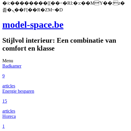
�/c��������[[��<�RI:�:c��MΎ��:z�
졾�ܢ��F[��R�ZM~�D
model-space.be
Stijlvol interieur: Een combinatie van
comfort en klasse
Menu
Badkamer
9
articles
Energie besparen
15
articles
Horeca
1