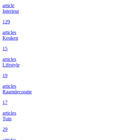
article
Interieur
129
articles
Keuken
15
articles
Lifestyle
19
articles
Raamdecoratie
17
articles
Tuin
29
articles