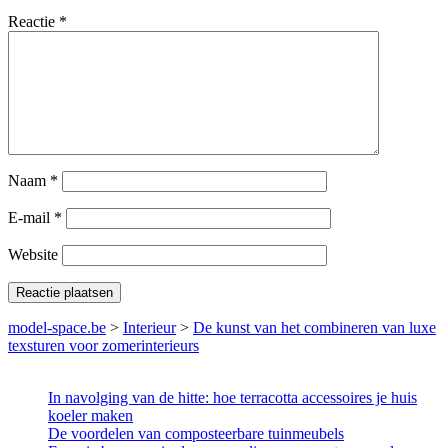
Reactie
*
Naam
*
E-mail
*
Website
model-space.be
>
Interieur
>
De kunst van het combineren van luxe
texsturen voor zomerinterieurs
In navolging van de hitte: hoe terracotta accessoires je huis
koeler maken
De voordelen van composteerbare tuinmeubels