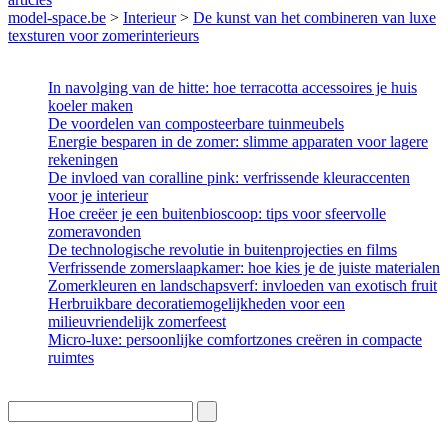
model-space.be
>
Interieur
>
De kunst van het combineren van luxe
texsturen voor zomerinterieurs
In navolging van de hitte: hoe terracotta accessoires je huis
koeler maken
De voordelen van composteerbare tuinmeubels
Energie besparen in de zomer: slimme apparaten voor lagere
rekeningen
De invloed van coralline pink: verfrissende kleuraccenten
voor je interieur
Hoe creëer je een buitenbioscoop: tips voor sfeervolle
zomeravonden
De technologische revolutie in buitenprojecties en films
Verfrissende zomerslaapkamer: hoe kies je de juiste materialen
Zomerkleuren en landschapsverf: invloeden van exotisch fruit
Herbruikbare decoratiemogelijkheden voor een
milieuvriendelijk zomerfeest
Micro-luxe: persoonlijke comfortzones creëren in compacte
ruimtes