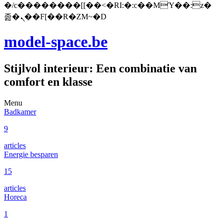
�/c��������[[��<�RI:�:c��MΎ��:z�
졾�ܢ��F[��R�ZM~�D
model-space.be
Stijlvol interieur: Een combinatie van
comfort en klasse
Menu
Badkamer
9
articles
Energie besparen
15
articles
Horeca
1