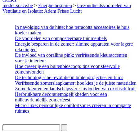
model-space.be
>
Energie besparen
>
Gezondheidsvoordelen van
Ventilatie en Isolatie: Adem Frisse Lucht
In navolging van de hitte: hoe terracotta accessoires je huis
koeler maken
De voordelen van composteerbare tuinmeubels
Energie besparen in de zomer: slimme apparaten voor lagere
rekeningen
De invloed van coralline pink: verfrissende kleuraccenten
voor je interieur
Hoe creëer je een buitenbioscoop: tips voor sfeervolle
zomeravonden
De technologische revolutie in buitenprojecties en films
Verfrissende zomerslaapkamer: hoe kies je de juiste materialen
Zomerkleuren en landschapsverf: invloeden van exotisch fruit
Herbruikbare decoratiemogelijkheden voor een
milieuvriendelijk zomerfeest
Micro-luxe: persoonlijke comfortzones creëren in compacte
ruimtes