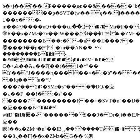
b�>j��)΄��!P�����ԫ��&���;�"k��B
��������p�SVT�(w��ę��!j���
��x�;�-
m��@J����nQ+���պ��כ��7�Ma�jf��J��ͱ4j���Ѳ�
撆R��x�ZMz�7v��IW���/d��ٞ�Тז�c�ZM~�ji�� ߒ��sQz�����Ԡ��DW��3�De�n"��M�+/
��������B��:�-�u��IJ���7j�
委���9��p�=�'m��AN�ޭ�=/
��������B��:�-
�n&������nUf���������q��x�ZM~�
c��
Ϲ�+,&��Ὰܢ��F[��(�1�*"��
ϒ��"J����ԧ�����<�;�b"�� ���"j��
,�!q�� қ�*]/
���؝�2��7�SMc�s"���ޭ�DQ/�应
�ܢ��F_��!� :�s"��
����7`��������F��+�SVT�n"��IJ�
�应����B ��4�
w�D"��IJ�׭�-`������S��9�Dr�ji��EJ߅��gJ�
应��
矁[��x�ZM~�n"��IB؃��!'����Тѕ��+��(m��IK�ʭ�/|
��ϐܢ��F[��x�ZMz�G�� %嬩