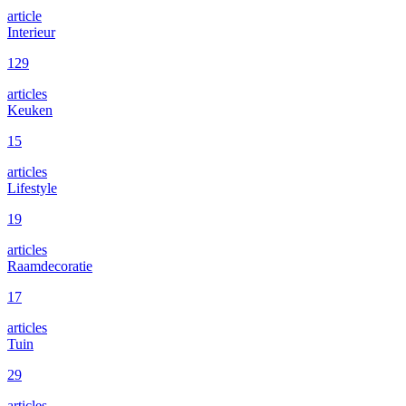
article
Interieur
129
articles
Keuken
15
articles
Lifestyle
19
articles
Raamdecoratie
17
articles
Tuin
29
articles