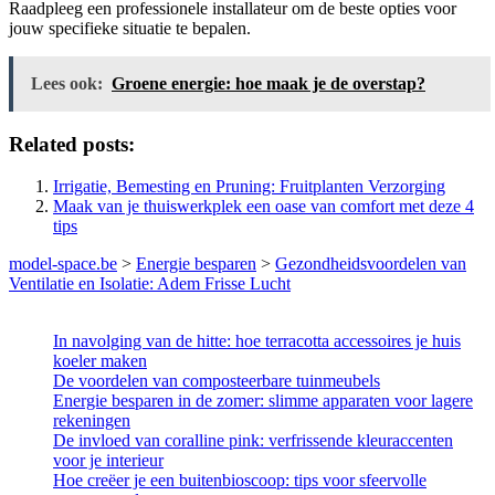
Raadpleeg een professionele installateur om de beste opties voor
jouw specifieke situatie te bepalen.
Lees ook:
Groene energie: hoe maak je de overstap?
Related posts:
Irrigatie, Bemesting en Pruning: Fruitplanten Verzorging
Maak van je thuiswerkplek een oase van comfort met deze 4
tips
model-space.be
>
Energie besparen
>
Gezondheidsvoordelen van
Ventilatie en Isolatie: Adem Frisse Lucht
In navolging van de hitte: hoe terracotta accessoires je huis
koeler maken
De voordelen van composteerbare tuinmeubels
Energie besparen in de zomer: slimme apparaten voor lagere
rekeningen
De invloed van coralline pink: verfrissende kleuraccenten
voor je interieur
Hoe creëer je een buitenbioscoop: tips voor sfeervolle