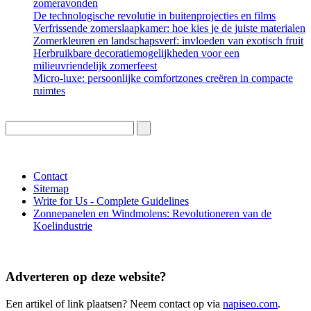
zomeravonden
De technologische revolutie in buitenprojecties en films
Verfrissende zomerslaapkamer: hoe kies je de juiste materialen
Zomerkleuren en landschapsverf: invloeden van exotisch fruit
Herbruikbare decoratiemogelijkheden voor een
milieuvriendelijk zomerfeest
Micro-luxe: persoonlijke comfortzones creëren in compacte
ruimtes
Contact
Sitemap
Write for Us - Complete Guidelines
Zonnepanelen en Windmolens: Revolutioneren van de
Koelindustrie
Adverteren op deze website?
Een artikel of link plaatsen? Neem contact op via
napiseo.com
.